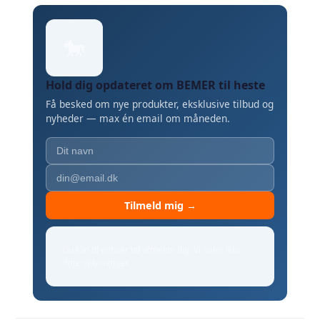
🐎
Hold dig opdateret om BEMER til heste
Få besked om nye produkter, eksklusive tilbud og
nyheder — max én email om måneden.
Tilmeld mig →
Du kan til enhver tid afmelde dig. Vi deler ikke
dine oplysninger.