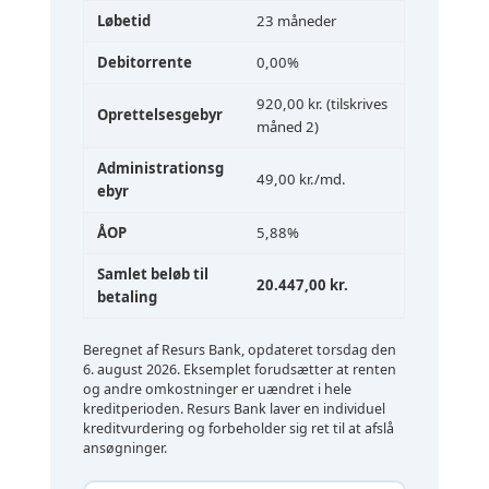
Løbetid
23 måneder
Debitorrente
0,00%
920,00 kr. (tilskrives
Oprettelsesgebyr
måned 2)
Administrationsg
49,00 kr./md.
ebyr
ÅOP
5,88%
Samlet beløb til
20.447,00 kr.
betaling
Beregnet af Resurs Bank, opdateret
torsdag den
6. august 2026
. Eksemplet forudsætter at renten
og andre omkostninger er uændret i hele
kreditperioden. Resurs Bank laver en individuel
kreditvurdering og forbeholder sig ret til at afslå
ansøgninger.