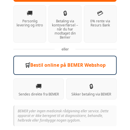
🚚
🔒
💳
Personlig
Betaling via
0% rente via
levering og intro
kontoverførsel –
Resurs Bank
når du har
modtaget din
Bemer
eller
🛒
Bestil online på BEMER Webshop
🚚
🔒
Sendes direkte fra BEMER
Sikker betaling via BEMER
BEMER yder ingen medicinsk rådgivning eller service. Dette
apparat er ikke beregnet til at diagnosticere, behandle,
helbrede eller forebygge nogen sygdom.