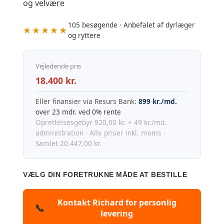
og velvære
105 besøgende · Anbefalet af dyrlæger
★★★★★
og ryttere
Vejledende pris
18.400 kr.
Eller finansier via Resurs Bank:
899 kr./md.
over 23 mdr. ved 0% rente
Oprettelsesgebyr 920,00 kr. + 49 kr./md.
administration · Alle priser inkl. moms ·
Samlet 20.447,00 kr.
VÆLG DIN FORETRUKNE MÅDE AT BESTILLE
Kontakt Richard for personlig
📞
levering