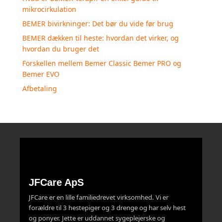
mikrocirkulation
BEMER bivirkninger: Det bør du vide før brug
BEMER dækken til heste: hvordan det virker, og
hvordan du bruger det
Forskellen mellem Bemer Classic Bemer PRO og
Bemer EVO
Afbetaling
JFCare ApS
JFCare er en lille familiedrevet virksomhed. Vi er
forældre til 3 hestepiger og 3 drenge og har selv hest
og ponyer. Jette er uddannet sygeplejerske og