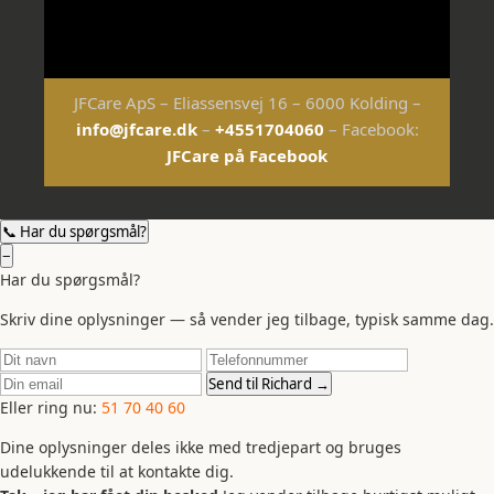
JFCare ApS – Eliassensvej 16 – 6000 Kolding –
info@jfcare.dk
–
+4551704060
– Facebook:
JFCare på Facebook
📞 Har du spørgsmål?
−
Har du spørgsmål?
Skriv dine oplysninger — så vender jeg tilbage, typisk samme dag.
Send til Richard →
Eller ring nu:
51 70 40 60
Dine oplysninger deles ikke med tredjepart og bruges
udelukkende til at kontakte dig.