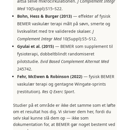
altså selve mikrocirkulationen.
J Complement Integr
Med
10(Suppl):S15–S22.
Bohn, Hess & Burger (2013)
— effekter af fysisk
BEMER vaskulær terapi målt på søvn, smerte og
livskvalitet med tre validerede skalaer.
J
Complement Integr Med
10(Suppl):S5–S12.
Gyulai et al. (2015)
— BEMER som supplement til
fysioterapi, dobbeltblindt randomiseret
pilotstudie.
Evid Based Complement Alternat Med
245742.
Fehr, McEwen & Robinson (2022)
— fysisk BEMER
vaskulær terapi og gentagne Wingate-sprints
(restitution).
Res Q Exerc Sport
.
Studier på et område er ikke det samme som et løfte
om et resultat hos dig. Vi skriver dem her, fordi du
selv skal kunne slå dem op — ikke som
dokumentation for, at BEMER gør noget bestemt ved