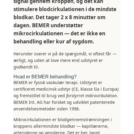
signal gennem kroppen, og det kan
stimulere blodcirkulationen i de mindste
blodkar. Det tager 2 x 8 minutter om
dagen. BEMER understøtter
mikrocirkulationen — det er ikke en
behandling eller kur af sygdom.
Herunder svarer vi på de spørgsmål, vi oftest får —
ærligt, og uden at love mere end udstyret er
godkendt til.
Hvad er BEMER behandling?
BEMER er fysisk vaskulær terapi. Udstyret er
certificeret medicinsk udstyr (CE, klasse IIa i Europa)
og fremstillet til brug ved
forstyrret mikrocirkulation
.
BEMER Int. AG har forsket og udviklet patenterede
anvendelsesmetoder siden 1998.
Mikrocirkulationen er blodgennemstrømningen i
kroppens allermindste blodkar — kapillærerne,
arteriolerne og venolerne. Det er her, langt