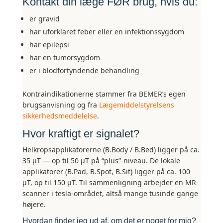
Kontakt din læge FØR brug, hvis du:
er gravid
har uforklaret feber eller en infektionssygdom
har epilepsi
har en tumorsygdom
er i blodfortyndende behandling
Kontraindikationerne stammer fra BEMER’s egen
brugsanvisning og fra
Lægemiddelstyrelsens
sikkerhedsmeddelelse
.
Hvor kraftigt er signalet?
Helkropsapplikatorerne (B.Body / B.Bed) ligger på ca.
35 µT — op til 50 µT på “plus”-niveau. De lokale
applikatorer (B.Pad, B.Spot, B.Sit) ligger på ca. 100
µT, op til 150 µT. Til sammenligning arbejder en MR-
scanner i tesla-området, altså mange tusinde gange
højere.
Hvordan finder jeg ud af, om det er noget for mig?