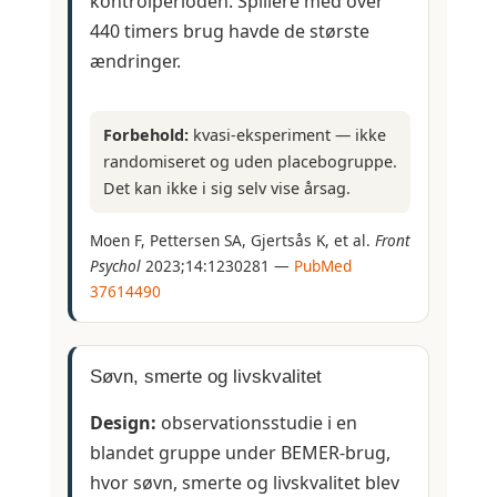
kontrolperioden. Spillere med over
440 timers brug havde de største
ændringer.
Forbehold:
kvasi-eksperiment — ikke
randomiseret og uden placebogruppe.
Det kan ikke i sig selv vise årsag.
Moen F, Pettersen SA, Gjertsås K, et al.
Front
Psychol
2023;14:1230281 —
PubMed
37614490
Søvn, smerte og livskvalitet
Design:
observationsstudie i en
blandet gruppe under BEMER-brug,
hvor søvn, smerte og livskvalitet blev