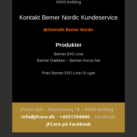
6000 Kolding
Kontakt Bemer Nordic Kundeservice
📧 Kontakt Bemer Nordic
Produkter
Bemer EVO Line
Bemer Dækken – Bemer Horse Set
Prøv Bemer EVO Line i 8 uger
JFCare ApS – Eliassensvej 16 – 6000 Kolding –
info@jfcare.dk
–
+4551704060
– Facebook:
JFCare på Facebook