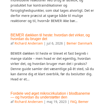
individuelle reaktioner ved brug af BEMER, og
produktet har kontraindikationer og
forsigtighedspunkter, som skal tages alvorligt. Det er
derfor mere præcist at spørge både til mulige
reaktioner og til, hvornår BEMER ikke bør...
BEMER dækken til heste: hvordan det virker, og
hvordan du bruger det
af
Richard Andersen
|
jul 6, 2026
|
Bemer Danmark
BEMER dækken til heste er blevet et fast begreb i
mange stalde – men hvad er det egentlig, hvordan
virker det, og hvordan bruger man det i praksis?
Denne guide samler det væsentlige på ét sted, så du
kan danne dig et klart overblik, før du beslutter dig.
Hvad er et...
Fordele ved øget mikrocirkulation i blodbanerne
— og hvordan du understøtter den
af
Richard Andersen
|
maj 19, 2023
|
FAQ
,
Bemer