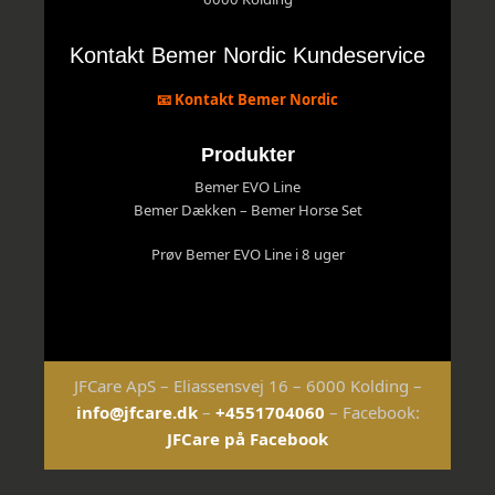
Kontakt Bemer Nordic Kundeservice
📧 Kontakt Bemer Nordic
Produkter
Bemer EVO Line
Bemer Dækken – Bemer Horse Set
Prøv Bemer EVO Line i 8 uger
JFCare ApS – Eliassensvej 16 – 6000 Kolding –
info@jfcare.dk
–
+4551704060
– Facebook:
JFCare på Facebook